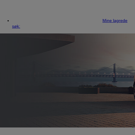
Mine lagrede
søk: