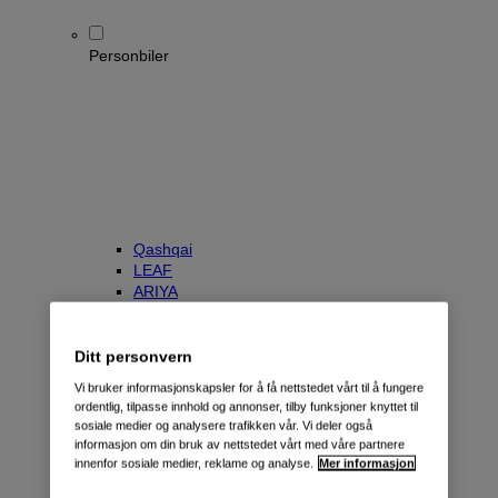
Personbiler
Qashqai
LEAF
ARIYA
X-Trail
Townstar Kombi
e-NV200 Evalia
Ditt personvern
Primastar/NV300 Kombi
Vi bruker informasjonskapsler for å få nettstedet vårt til å fungere
ordentlig, tilpasse innhold og annonser, tilby funksjoner knyttet til
sosiale medier og analysere trafikken vår. Vi deler også
informasjon om din bruk av nettstedet vårt med våre partnere
innenfor sosiale medier, reklame og analyse.
Mer informasjon