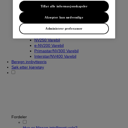
Tillat alle informasjonskapsler
Aksepter kun nødvendige
Varebiler
Navara
Administrer preferanser
Townstar Varebil
Townstar El-Varebil
NV250 Varebil
e-NV200 Varebil
Primastar/NV300 Varebil
Interstar/NV400 Varebil
Beregn innbyttepris
Søk etter kjøretøy
Fordeler
Hva er Nissan intelligent valg?