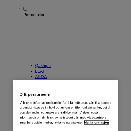
Personbiler
Qashqai
LEAF
ARIYA
X-Trail
Townstar Kombi
e-NV200 Evalia
Ditt personvern
Primastar/NV300 Kombi
Vi bruker informasjonskapsler for å få nettstedet vårt til å fungere
ordentlig, tilpasse innhold og annonser, tilby funksjoner knyttet til
sosiale medier og analysere trafikken vår. Vi deler også
informasjon om din bruk av nettstedet vårt med våre partnere
innenfor sosiale medier, reklame og analyse.
Mer informasjon