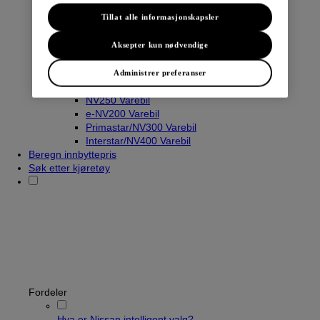
Tillat alle informasjonskapsler
Varebiler
Aksepter kun nødvendige
Navara
Townstar Varebil
Administrer preferanser
Townstar El-Varebil
NV250 Varebil
e-NV200 Varebil
Primastar/NV300 Varebil
Interstar/NV400 Varebil
Beregn innbyttepris
Søk etter kjøretøy
Fordeler
Hva er Nissan intelligent valg?