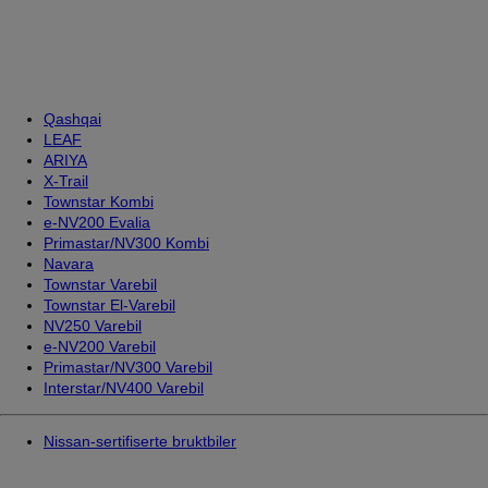
Qashqai
LEAF
ARIYA
X-Trail
Townstar Kombi
e-NV200 Evalia
Primastar/NV300 Kombi
Navara
Townstar Varebil
Townstar El-Varebil
NV250 Varebil
e-NV200 Varebil
Primastar/NV300 Varebil
Interstar/NV400 Varebil
Nissan-sertifiserte bruktbiler