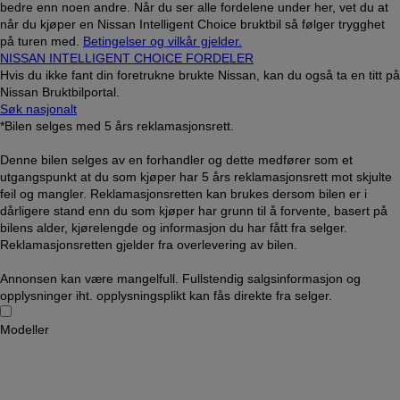
bedre enn noen andre. Når du ser alle fordelene under her, vet du at
når du kjøper en Nissan Intelligent Choice bruktbil så følger trygghet
på turen med.
Betingelser og vilkår gjelder.
NISSAN INTELLIGENT CHOICE FORDELER
Hvis du ikke fant din foretrukne brukte Nissan, kan du også ta en titt på
Nissan Bruktbilportal.
Søk nasjonalt
*Bilen selges med 5 års reklamasjonsrett.
Denne bilen selges av en forhandler og dette medfører som et
utgangspunkt at du som kjøper har 5 års reklamasjonsrett mot skjulte
feil og mangler. Reklamasjonsretten kan brukes dersom bilen er i
dårligere stand enn du som kjøper har grunn til å forvente, basert på
bilens alder, kjørelengde og informasjon du har fått fra selger.
Reklamasjonsretten gjelder fra overlevering av bilen.
Annonsen kan være mangelfull. Fullstendig salgsinformasjon og
opplysninger iht. opplysningsplikt kan fås direkte fra selger.
Modeller