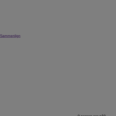
Sammenlign
0
person ser på
0