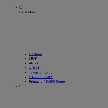
Personbiler
Qashqai
LEAF
ARIYA
X-Trail
Townstar Kombi
e-NV200 Evalia
Primastar/NV300 Kombi