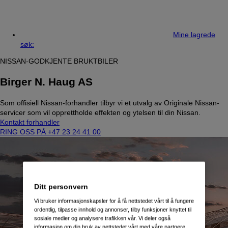
Mine lagrede
søk:
NISSAN-GODKJENTE BRUKTBILER
Birger N. Haug AS
Som offisiell Nissan-forhandler tilbyr vi et utvalg av Originale Nissan-
servicer som vil opprettholde effekten og ytelsen til din Nissan.
Kontakt forhandler
RING OSS PÅ +47 23 24 41 00
Ditt personvern
Vi bruker informasjonskapsler for å få nettstedet vårt til å fungere
ordentlig, tilpasse innhold og annonser, tilby funksjoner knyttet til
sosiale medier og analysere trafikken vår. Vi deler også
informasjon om din bruk av nettstedet vårt med våre partnere