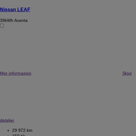
Nissan LEAF
39kWh Acenta
Mer informasjon
Skjul
detaljer
29 972 km
150 hk