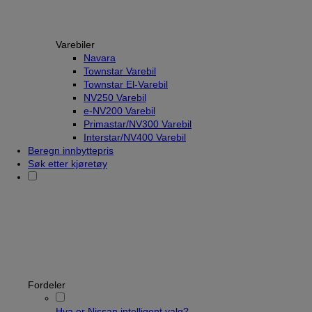
Varebiler
Navara
Townstar Varebil
Townstar El-Varebil
NV250 Varebil
e-NV200 Varebil
Primastar/NV300 Varebil
Interstar/NV400 Varebil
Beregn innbyttepris
Søk etter kjøretøy
Fordeler
Hva er Nissan intelligent valg?