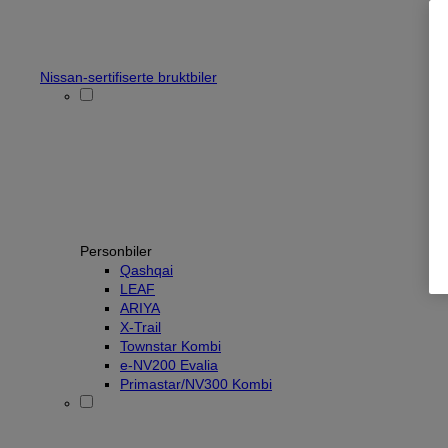
Nissan-sertifiserte bruktbiler
Personbiler
Qashqai
LEAF
ARIYA
X-Trail
Townstar Kombi
e-NV200 Evalia
Primastar/NV300 Kombi