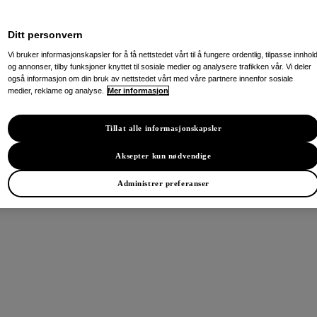
Ditt personvern
Vi bruker informasjonskapsler for å få nettstedet vårt til å fungere ordentlig, tilpasse innhol
og annonser, tilby funksjoner knyttet til sosiale medier og analysere trafikken vår. Vi deler
også informasjon om din bruk av nettstedet vårt med våre partnere innenfor sosiale
medier, reklame og analyse.
Mer informasjon
Tillat alle informasjonskapsler
Aksepter kun nødvendige
Administrer preferanser