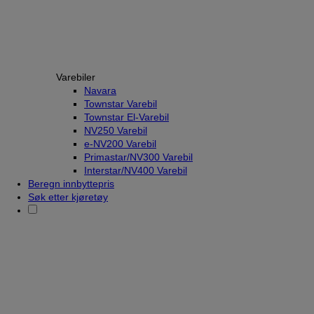
Varebiler
Navara
Townstar Varebil
Townstar El-Varebil
NV250 Varebil
e-NV200 Varebil
Primastar/NV300 Varebil
Interstar/NV400 Varebil
Beregn innbyttepris
Søk etter kjøretøy