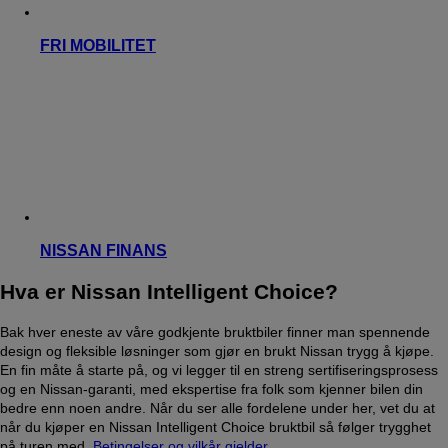
FRI MOBILITET
NISSAN FINANS
Hva er Nissan Intelligent Choice?
Bak hver eneste av våre godkjente bruktbiler finner man spennende
design og fleksible løsninger som gjør en brukt Nissan trygg å kjøpe.
En fin måte å starte på, og vi legger til en streng sertifiseringsprosess
og en Nissan-garanti, med ekspertise fra folk som kjenner bilen din
bedre enn noen andre. Når du ser alle fordelene under her, vet du at
når du kjøper en Nissan Intelligent Choice bruktbil så følger trygghet
på turen med.
Betingelser og vilkår gjelder.