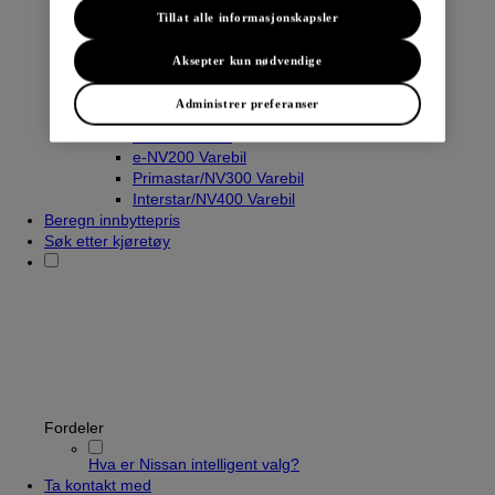
Tillat alle informasjonskapsler
Varebiler
Aksepter kun nødvendige
Navara
Townstar Varebil
Administrer preferanser
Townstar El-Varebil
NV250 Varebil
e-NV200 Varebil
Primastar/NV300 Varebil
Interstar/NV400 Varebil
Beregn innbyttepris
Søk etter kjøretøy
Fordeler
Hva er Nissan intelligent valg?
Ta kontakt med