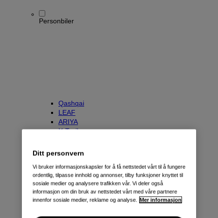
Personbiler
Qashqai
LEAF
ARIYA
X-Trail
Townstar Kombi
e-NV200 Evalia
Ditt personvern
Primastar/NV300 Kombi
Vi bruker informasjonskapsler for å få nettstedet vårt til å fungere
ordentlig, tilpasse innhold og annonser, tilby funksjoner knyttet til
sosiale medier og analysere trafikken vår. Vi deler også
informasjon om din bruk av nettstedet vårt med våre partnere
innenfor sosiale medier, reklame og analyse.
Mer informasjon