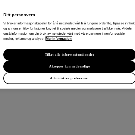
Ditt personvern
Vi bruker informasjonskapsler for å få nettstedet vårt til å fungere ordentlig, tilpasse innhol
og annonser, tilby funksjoner knyttet til sosiale medier og analysere trafikken vår. Vi deler
også informasjon om din bruk av nettstedet vårt med våre partnere innenfor sosiale
medier, reklame og analyse.
Mer informasjon
Tillat alle informasjonskapsler
Aksepter kun nødvendige
Administrer preferanser