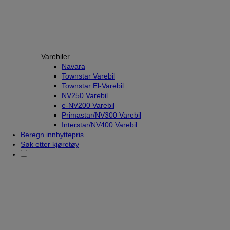
Varebiler
Navara
Townstar Varebil
Townstar El-Varebil
NV250 Varebil
e-NV200 Varebil
Primastar/NV300 Varebil
Interstar/NV400 Varebil
Beregn innbyttepris
Søk etter kjøretøy