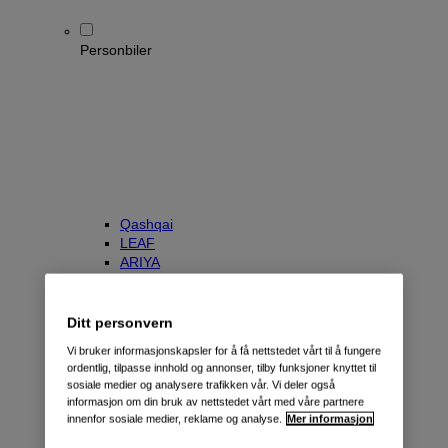
Personbiler
Qashqai
LEAF
ARIYA
X-Trail
Townstar Kombi
e-NV200 Evalia
Ditt personvern
Primastar/NV300 Kombi
Vi bruker informasjonskapsler for å få nettstedet vårt til å fungere
ordentlig, tilpasse innhold og annonser, tilby funksjoner knyttet til
sosiale medier og analysere trafikken vår. Vi deler også
informasjon om din bruk av nettstedet vårt med våre partnere
innenfor sosiale medier, reklame og analyse.
Mer informasjon