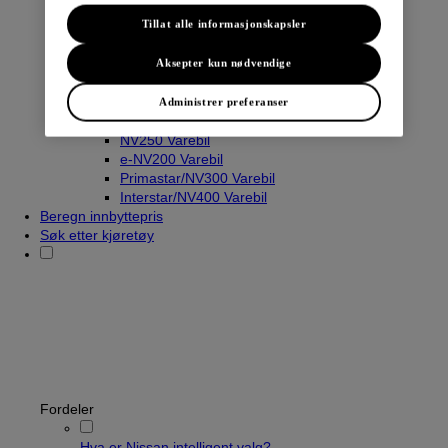
Tillat alle informasjonskapsler
Varebiler
Aksepter kun nødvendige
Navara
Townstar Varebil
Administrer preferanser
Townstar El-Varebil
NV250 Varebil
e-NV200 Varebil
Primastar/NV300 Varebil
Interstar/NV400 Varebil
Beregn innbyttepris
Søk etter kjøretøy
Fordeler
Hva er Nissan intelligent valg?