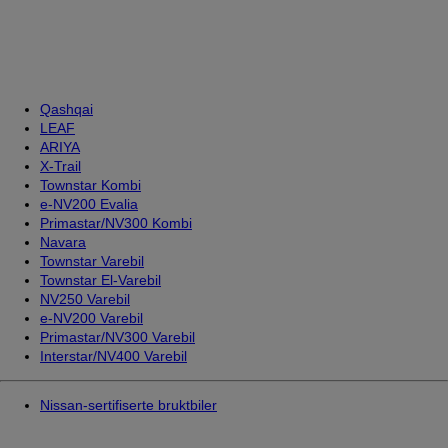
Qashqai
LEAF
ARIYA
X-Trail
Townstar Kombi
e-NV200 Evalia
Primastar/NV300 Kombi
Navara
Townstar Varebil
Townstar El-Varebil
NV250 Varebil
e-NV200 Varebil
Primastar/NV300 Varebil
Interstar/NV400 Varebil
Nissan-sertifiserte bruktbiler