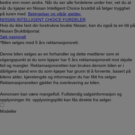
bedre enn noen andre. Når du ser alle fordelene under her, vet du at
når du kjøper en Nissan Intelligent Choice bruktbil så følger trygghet
på turen med.
Betingelser og vilkår gjelder.
NISSAN INTELLIGENT CHOICE FORDELER
Hvis du ikke fant din foretrukne brukte Nissan, kan du også ta en titt på
Nissan Bruktbilportal.
Søk nasjonalt
*Bilen selges med 5 års reklamasjonsrett.
Denne bilen selges av en forhandler og dette medfører som et
utgangspunkt at du som kjøper har 5 års reklamasjonsrett mot skjulte
feil og mangler. Reklamasjonsretten kan brukes dersom bilen er i
dårligere stand enn du som kjøper har grunn til å forvente, basert på
bilens alder, kjørelengde og informasjon du har fått fra selger.
Reklamasjonsretten gjelder fra overlevering av bilen.
Annonsen kan være mangelfull. Fullstendig salgsinformasjon og
opplysninger iht. opplysningsplikt kan fås direkte fra selger.
Modeller