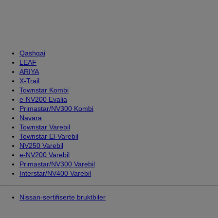
Qashqai
LEAF
ARIYA
X-Trail
Townstar Kombi
e-NV200 Evalia
Primastar/NV300 Kombi
Navara
Townstar Varebil
Townstar El-Varebil
NV250 Varebil
e-NV200 Varebil
Primastar/NV300 Varebil
Interstar/NV400 Varebil
Nissan-sertifiserte bruktbiler