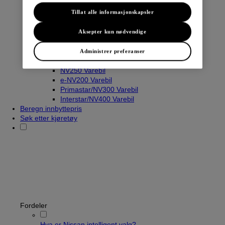
Tillat alle informasjonskapsler
Varebiler
Aksepter kun nødvendige
Navara
Townstar Varebil
Administrer preferanser
Townstar El-Varebil
NV250 Varebil
e-NV200 Varebil
Primastar/NV300 Varebil
Interstar/NV400 Varebil
Beregn innbyttepris
Søk etter kjøretøy
Fordeler
Hva er Nissan intelligent valg?