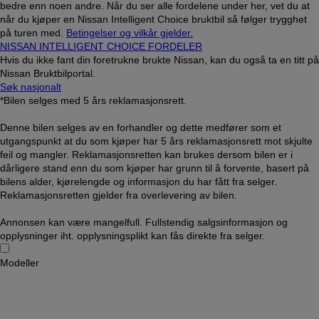
bedre enn noen andre. Når du ser alle fordelene under her, vet du at
når du kjøper en Nissan Intelligent Choice bruktbil så følger trygghet
på turen med.
Betingelser og vilkår gjelder.
NISSAN INTELLIGENT CHOICE FORDELER
Hvis du ikke fant din foretrukne brukte Nissan, kan du også ta en titt på
Nissan Bruktbilportal.
Søk nasjonalt
*Bilen selges med 5 års reklamasjonsrett.
Denne bilen selges av en forhandler og dette medfører som et
utgangspunkt at du som kjøper har 5 års reklamasjonsrett mot skjulte
feil og mangler. Reklamasjonsretten kan brukes dersom bilen er i
dårligere stand enn du som kjøper har grunn til å forvente, basert på
bilens alder, kjørelengde og informasjon du har fått fra selger.
Reklamasjonsretten gjelder fra overlevering av bilen.
Annonsen kan være mangelfull. Fullstendig salgsinformasjon og
opplysninger iht. opplysningsplikt kan fås direkte fra selger.
Modeller