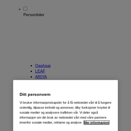
Personbiler
Qashqai
LEAF
ARIYA
X-Trail
Townstar Kombi
e-NV200 Evalia
Ditt personvern
Primastar/NV300 Kombi
Vi bruker informasjonskapsler for å få nettstedet vårt til å fungere
ordentlig, tilpasse innhold og annonser, tilby funksjoner knyttet til
sosiale medier og analysere trafikken vår. Vi deler også
informasjon om din bruk av nettstedet vårt med våre partnere
innenfor sosiale medier, reklame og analyse.
Mer informasjon