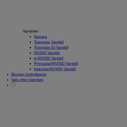
Varebiler
Navara
Townstar Varebil
Townstar El-Varebil
NV250 Varebil
e-NV200 Varebil
Primastar/NV300 Varebil
Interstar/NV400 Varebil
Beregn innbyttepris
Søk etter kjøretøy