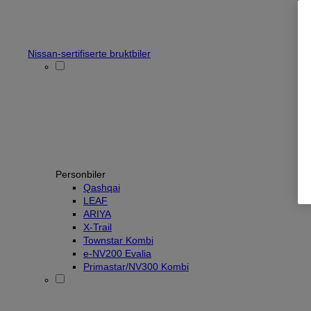
Nissan-sertifiserte bruktbiler
Personbiler
Qashqai
LEAF
ARIYA
X-Trail
Townstar Kombi
e-NV200 Evalia
Primastar/NV300 Kombi