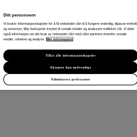
Ditt personvern
Vi bruker informasjonskapsler for å få nettstedet vårt til å fungere ordentlig, tilpasse innhol
og annonser, tilby funksjoner knyttet til sosiale medier og analysere trafikken vår. Vi deler
også informasjon om din bruk av nettstedet vårt med våre partnere innenfor sosiale
medier, reklame og analyse.
Mer informasjon
Tillat alle informasjonskapsler
Aksepter kun nødvendige
Administrer preferanser