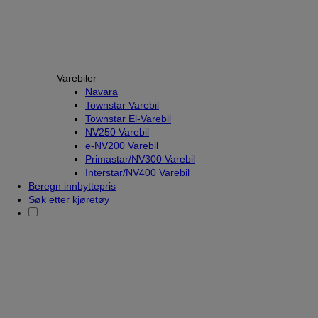
Varebiler
Navara
Townstar Varebil
Townstar El-Varebil
NV250 Varebil
e-NV200 Varebil
Primastar/NV300 Varebil
Interstar/NV400 Varebil
Beregn innbyttepris
Søk etter kjøretøy