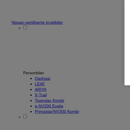
Nissan-sertifiserte bruktbiler
Personbiler
Qashqai
LEAF
ARIYA
X-Trail
Townstar Kombi
e-NV200 Evalia
Primastar/NV300 Kombi