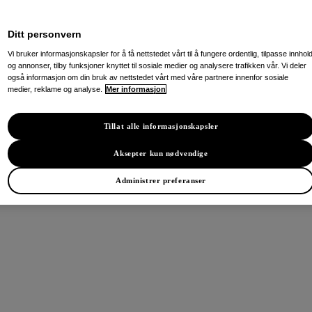
Ditt personvern
Vi bruker informasjonskapsler for å få nettstedet vårt til å fungere ordentlig, tilpasse innhol
og annonser, tilby funksjoner knyttet til sosiale medier og analysere trafikken vår. Vi deler
også informasjon om din bruk av nettstedet vårt med våre partnere innenfor sosiale
medier, reklame og analyse.
Mer informasjon
Tillat alle informasjonskapsler
Aksepter kun nødvendige
Administrer preferanser