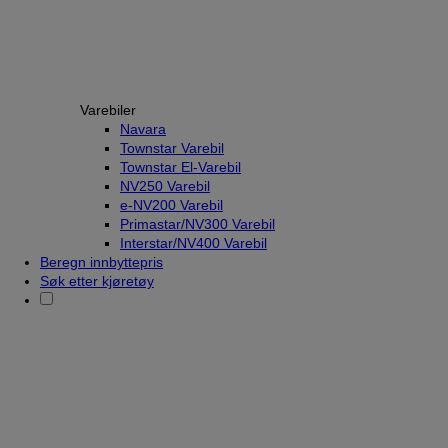
Varebiler
Navara
Townstar Varebil
Townstar El-Varebil
NV250 Varebil
e-NV200 Varebil
Primastar/NV300 Varebil
Interstar/NV400 Varebil
Beregn innbyttepris
Søk etter kjøretøy