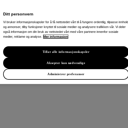
Ditt personvern
Vi bruker informasjonskapsler for å få nettstedet vårt til å fungere ordentlig, tilpasse innhol
og annonser, tilby funksjoner knyttet til sosiale medier og analysere trafikken vår. Vi deler
også informasjon om din bruk av nettstedet vårt med våre partnere innenfor sosiale
medier, reklame og analyse.
Mer informasjon
Tillat alle informasjonskapsler
Aksepter kun nødvendige
Administrer preferanser