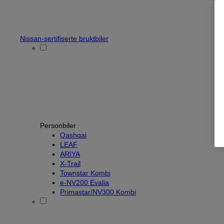
Nissan-sertifiserte bruktbiler
Personbiler
Qashqai
LEAF
ARIYA
X-Trail
Townstar Kombi
e-NV200 Evalia
Primastar/NV300 Kombi