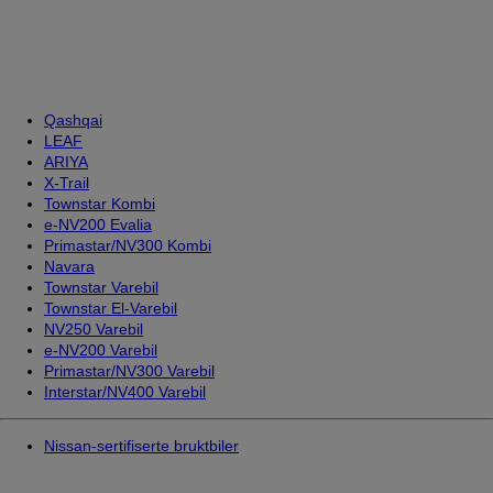
Qashqai
LEAF
ARIYA
X-Trail
Townstar Kombi
e-NV200 Evalia
Primastar/NV300 Kombi
Navara
Townstar Varebil
Townstar El-Varebil
NV250 Varebil
e-NV200 Varebil
Primastar/NV300 Varebil
Interstar/NV400 Varebil
Nissan-sertifiserte bruktbiler