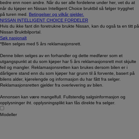
bedre enn noen andre. Når du ser alle fordelene under her, vet du at
når du kjøper en Nissan Intelligent Choice bruktbil så følger trygghet
på turen med.
Betingelser og vilkår gjelder.
NISSAN INTELLIGENT CHOICE FORDELER
Hvis du ikke fant din foretrukne brukte Nissan, kan du også ta en titt på
Nissan Bruktbilportal.
Søk nasjonalt
*Bilen selges med 5 års reklamasjonsrett.
Denne bilen selges av en forhandler og dette medfører som et
utgangspunkt at du som kjøper har 5 års reklamasjonsrett mot skjulte
feil og mangler. Reklamasjonsretten kan brukes dersom bilen er i
dårligere stand enn du som kjøper har grunn til å forvente, basert på
bilens alder, kjørelengde og informasjon du har fått fra selger.
Reklamasjonsretten gjelder fra overlevering av bilen.
Annonsen kan være mangelfull. Fullstendig salgsinformasjon og
opplysninger iht. opplysningsplikt kan fås direkte fra selger.
Modeller