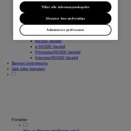
Tillat alle informasjonskapsler
Varebiler
Aksepter kun nødvendige
Navara
Townstar Varebil
Administrer preferanser
Townstar El-Varebil
NV250 Varebil
e-NV200 Varebil
Primastar/NV300 Varebil
Interstar/NV400 Varebil
Beregn innbyttepris
Søk etter kjøretøy
Fordeler
Hva er Nissan intelligent valg?