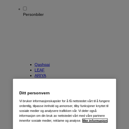
Personbiler
Qashqai
LEAF
ARIYA
X-Trail
Townstar Kombi
e-NV200 Evalia
Ditt personvern
Primastar/NV300 Kombi
Vi bruker informasjonskapsler for å få nettstedet vårt til å fungere
ordentlig, tilpasse innhold og annonser, tilby funksjoner knyttet til
sosiale medier og analysere trafikken vår. Vi deler også
informasjon om din bruk av nettstedet vårt med våre partnere
innenfor sosiale medier, reklame og analyse.
Mer informasjon